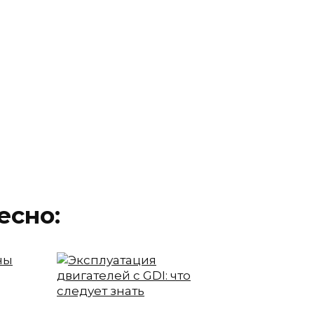
есно: