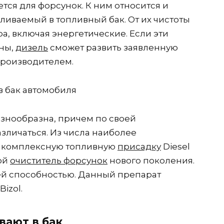
тся для форсунок. К ним относится и
ливаемый в топливный бак. От их чистоты
а, включая энергетические. Если эти
ены,
дизель
сможет развить заявленную
роизводителем.
азнообразна, причем по своей
зличаться. Из числа наиболее
м комплексную топливную
присадку
Diesel
бой
очиститель форсунок
нового поколения.
й способностью. Данный препарат
izol.
вают в бак