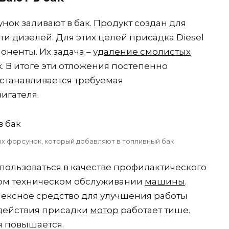
ок заливают в бак. Продукт создан для
и дизелей. Для этих целей присадка Diesel
оненты. Их задача –
удаление смолистых
. В итоге эти отложения постепенно
осстанавливается требуемая
игателя.
х форсунок, который добавляют в топливный бак
пользоваться в качестве профилактического
дом техническом обслуживании
машины
.
лексное средство для улучшения работы
оздействия присадки
мотор
работает тише.
я повышается.