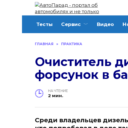
Перейти
к
содержанию
Тесты
Сервис
Видео
Н
ГЛАВНАЯ
»
ПРАКТИКА
Очиститель д
форсунок в б
НА ЧТЕНИЕ
2 мин.
Среди владельцев дизел