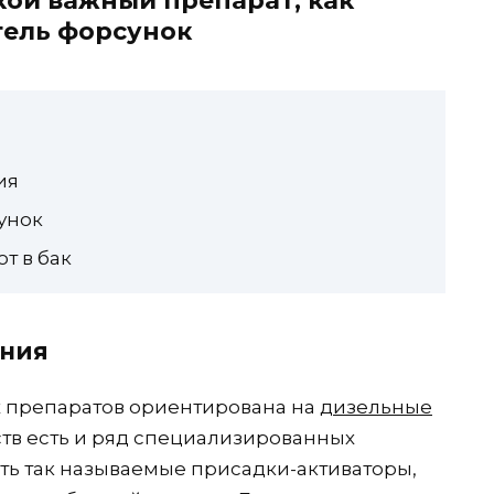
кой важный препарат, как
тель форсунок
ия
унок
т в бак
ения
 препаратов ориентирована на
дизельные
ств есть и ряд специализированных
сть так называемые присадки-активаторы,