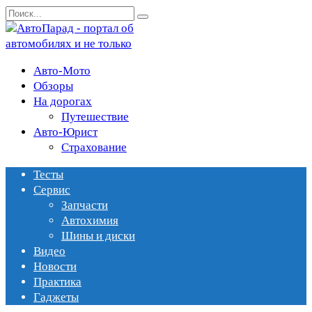
Перейти
Search
к
for:
содержанию
Авто-Мото
Обзоры
На дорогах
Путешествие
Авто-Юрист
Страхование
Тесты
Сервис
Запчасти
Автохимия
Шины и диски
Видео
Новости
Практика
Гаджеты