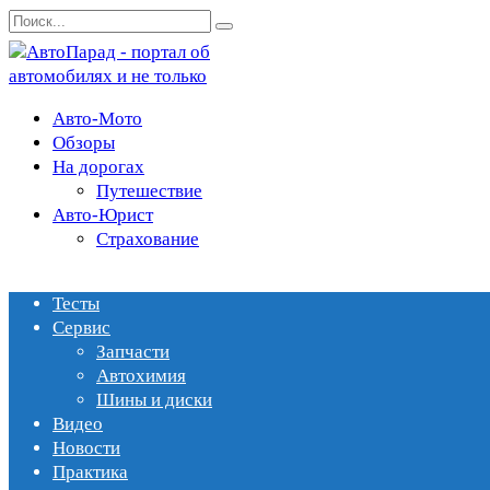
Перейти
Search
к
for:
содержанию
Авто-Мото
Обзоры
На дорогах
Путешествие
Авто-Юрист
Страхование
Тесты
Сервис
Запчасти
Автохимия
Шины и диски
Видео
Новости
Практика