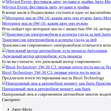
Авто-Мо
Whynot Event: фестиваль авто, музыки и драйва
В конце июля в Подмосковье состоится одно из масштабны
Авто-Мот
Моторное масло 0W-16: каким авто оно нужно
Речь пойдет про моторное масло с вязкостью 0W-16, котор
Запч
Трансмиссия электромобиля и аспекты ухода за ней
Трансмиссия современного электромобиля отличается мг
Автохимия
Дизельный мотор автомобиля: есть нюансы
Если вы считаете, что дизельный мотор современного
Те
Bizol Technology 5W-30 C3: первые итоги теста масла
Предлагаем итоги тестирования масла Bizol Technology
Практик
Панорамный люк в автомобиле мокнет: как быть
Панорамный люк в современном автомобиле многие водит
Смотрите:
Авто-Мото