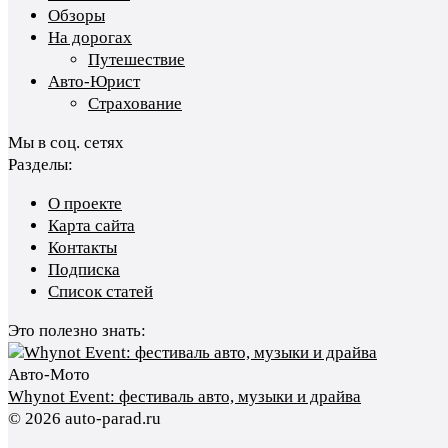
Обзоры
На дорогах
Путешествие
Авто-Юрист
Страхование
Мы в соц. сетях
Разделы:
О проекте
Карта сайта
Контакты
Подписка
Список статей
Это полезно знать:
Авто-Мото
Whynot Event: фестиваль авто, музыки и драйва
© 2026 auto-parad.ru