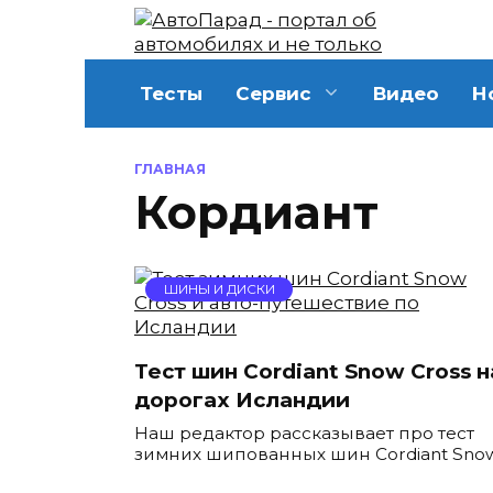
Перейти
к
содержанию
Тесты
Сервис
Видео
Н
ГЛАВНАЯ
Кордиант
ШИНЫ И ДИСКИ
Тест шин Cordiant Snow Cross н
дорогах Исландии
Наш редактор рассказывает про тест
зимних шипованных шин Cordiant Sno