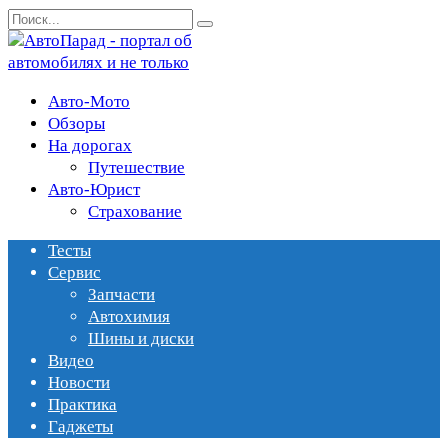
Перейти
Search
к
for:
содержанию
Авто-Мото
Обзоры
На дорогах
Путешествие
Авто-Юрист
Страхование
Тесты
Сервис
Запчасти
Автохимия
Шины и диски
Видео
Новости
Практика
Гаджеты