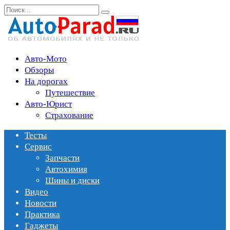
Перейти
Search
к
for:
содержанию
Авто-Мото
Обзоры
На дорогах
Путешествие
Авто-Юрист
Страхование
Тесты
Сервис
Запчасти
Автохимия
Шины и диски
Видео
Новости
Практика
Гаджеты