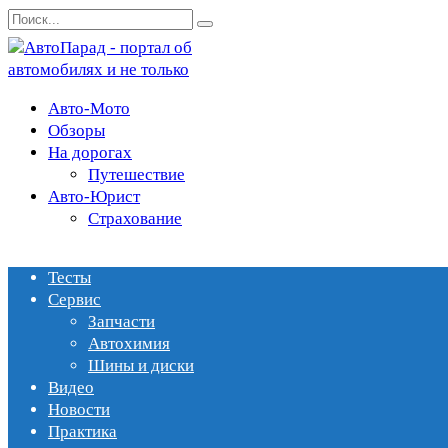
Перейти
Search
к
for:
содержанию
Авто-Мото
Обзоры
На дорогах
Путешествие
Авто-Юрист
Страхование
Тесты
Сервис
Запчасти
Автохимия
Шины и диски
Видео
Новости
Практика