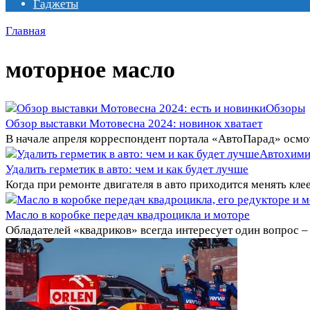
Гаджеты
Главная
моторное масло
Обзоры
Обзор выставки Мотовесна 2024: новинок хватает
В начале апреля корреспондент портала «АвтоПарад» осмо
Автохими
Удалить герметик в авто: чем и как будет лучше
Когда при ремонте двигателя в авто приходится менять кл
Масло в коробке передач квадроцикла и моторе
Обладателей «квадриков» всегда интересует один вопрос –