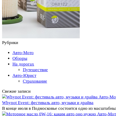
Рубрики
Авто-Мото
Обзоры
На дорогах
Путешествие
Авто-Юрист
Страхование
Свежие записи
Авто-Мо
Whynot Event: фестиваль авто, музыки и драйва
В конце июля в Подмосковье состоится одно из масштабны
Авто-Мот