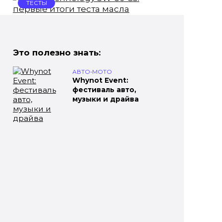
ТЕСТЫ
Bizol Technology 5W-30 C3:
первые итоги теста масла
Это полезно знать:
Предлагаем итоги тестирования
масла Bizol Technology
АВТО-МОТО
Whynot Event:
фестиваль авто,
ПРАКТИКА
музыки и драйва
Панорамный люк в
автомобиле мокнет: как
быть
Панорамный люк в современном
автомобиле многие водители