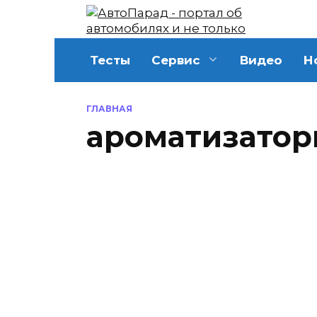
Перейти
к
содержанию
Тесты
Сервис
Видео
Н
ГЛАВНАЯ
ароматизато
ГАДЖЕТЫ
Полезный подарок