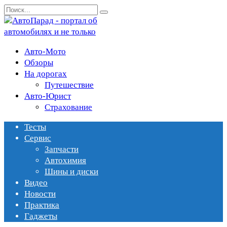
Перейти
Search
к
for:
содержанию
Авто-Мото
Обзоры
На дорогах
Путешествие
Авто-Юрист
Страхование
Тесты
Сервис
Запчасти
Автохимия
Шины и диски
Видео
Новости
Практика
Гаджеты