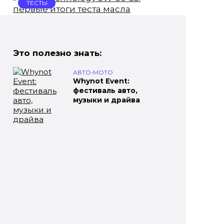
ТЕСТЫ
Bizol Technology 5W-30 C3:
первые итоги теста масла
Это полезно знать:
Предлагаем итоги тестирования
масла Bizol Technology
АВТО-МОТО
Whynot Event:
фестиваль авто,
ПРАКТИКА
музыки и драйва
Панорамный люк в
автомобиле мокнет: как
быть
Панорамный люк в современном
автомобиле многие водители