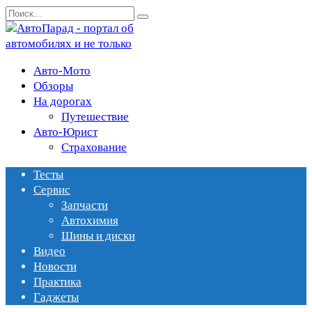
Перейти
Search
к
for:
содержанию
Авто-Мото
Обзоры
На дорогах
Путешествие
Авто-Юрист
Страхование
Тесты
Сервис
Запчасти
Автохимия
Шины и диски
Видео
Новости
Практика
Гаджеты