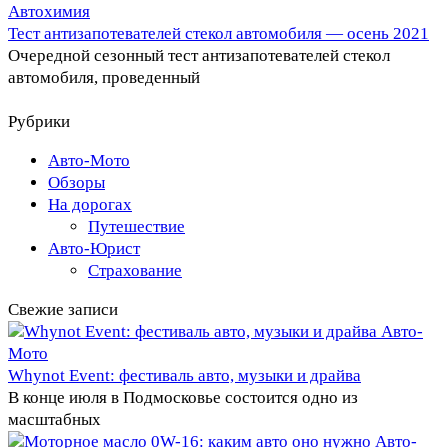
Автохимия
Тест антизапотевателей стекол автомобиля — осень 2021
Очередной сезонный тест антизапотевателей стекол
автомобиля, проведенный
Рубрики
Авто-Мото
Обзоры
На дорогах
Путешествие
Авто-Юрист
Страхование
Свежие записи
Авто-
Мото
Whynot Event: фестиваль авто, музыки и драйва
В конце июля в Подмосковье состоится одно из
масштабных
Авто-