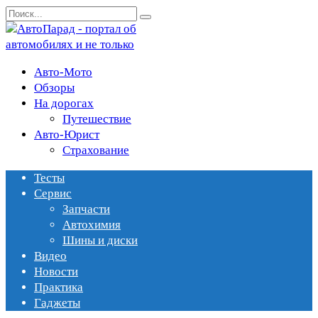
Перейти
Search
к
for:
содержанию
Авто-Мото
Обзоры
На дорогах
Путешествие
Авто-Юрист
Страхование
Тесты
Сервис
Запчасти
Автохимия
Шины и диски
Видео
Новости
Практика
Гаджеты