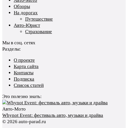
Авто-Мото
Обзоры
На дорогах
Путешествие
Авто-Юрист
Страхование
Мы в соц. сетях
Разделы:
О проекте
Карта сайта
Контакты
Подписка
Список статей
Это полезно знать:
Авто-Мото
Whynot Event: фестиваль авто, музыки и драйва
© 2026 auto-parad.ru