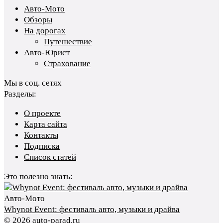
Авто-Мото
Обзоры
На дорогах
Путешествие
Авто-Юрист
Страхование
Мы в соц. сетях
Разделы:
О проекте
Карта сайта
Контакты
Подписка
Список статей
Это полезно знать:
Авто-Мото
Whynot Event: фестиваль авто, музыки и драйва
© 2026 auto-parad.ru