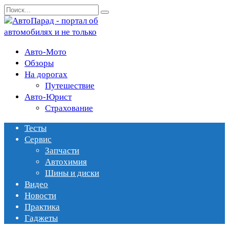
Перейти
Search
к
for:
содержанию
Авто-Мото
Обзоры
На дорогах
Путешествие
Авто-Юрист
Страхование
Тесты
Сервис
Запчасти
Автохимия
Шины и диски
Видео
Новости
Практика
Гаджеты