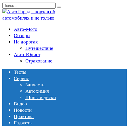
Перейти
Search
к
for:
содержанию
Авто-Мото
Обзоры
На дорогах
Путешествие
Авто-Юрист
Страхование
Тесты
Сервис
Запчасти
Автохимия
Шины и диски
Видео
Новости
Практика
Гаджеты