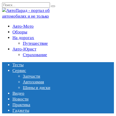
Перейти
Search
к
for:
содержанию
Авто-Мото
Обзоры
На дорогах
Путешествие
Авто-Юрист
Страхование
Тесты
Сервис
Запчасти
Автохимия
Шины и диски
Видео
Новости
Практика
Гаджеты