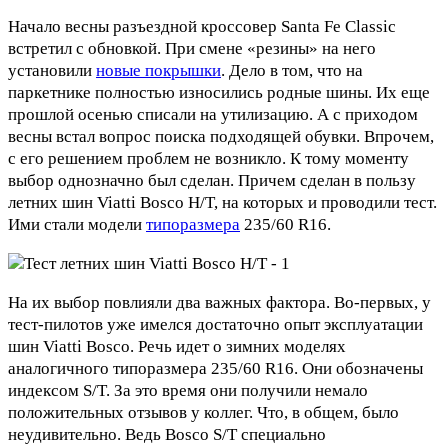
Начало весны разъездной кроссовер Santa Fe Classic
встретил с обновкой. При смене «резины» на него
установили
новые покрышки
. Дело в том, что на
паркетнике полностью износились родные шины. Их еще
прошлой осенью списали на утилизацию. А с приходом
весны встал вопрос поиска подходящей обувки. Впрочем,
с его решением проблем не возникло. К тому моменту
выбор однозначно был сделан. Причем сделан в пользу
летних шин Viatti Bosco H/T, на которых и проводили тест.
Ими стали модели
типоразмера
235/60 R16.
На их выбор повлияли два важных фактора. Во-первых, у
тест-пилотов уже имелся достаточно опыт эксплуатации
шин Viatti Bosco. Речь идет о зимних моделях
аналогичного типоразмера 235/60 R16. Они обозначены
индексом S/T. За это время они получили немало
положительных отзывов у коллег. Что, в общем, было
неудивительно. Ведь Bosco S/T специально