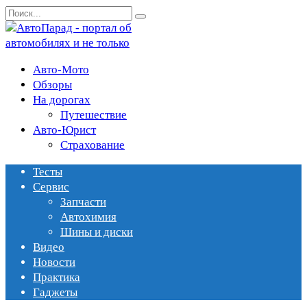
Перейти
Search
к
for:
содержанию
Авто-Мото
Обзоры
На дорогах
Путешествие
Авто-Юрист
Страхование
Тесты
Сервис
Запчасти
Автохимия
Шины и диски
Видео
Новости
Практика
Гаджеты