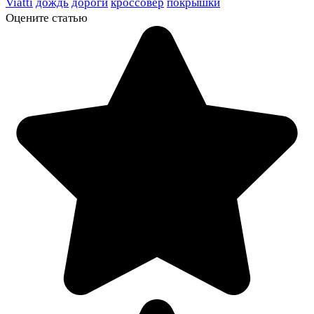
Viatti
дождь
дороги
кроссовер
покрышки
Оцените статью