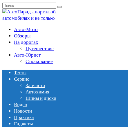
Перейти
Search
к
for:
содержанию
Авто-Мото
Обзоры
На дорогах
Путешествие
Авто-Юрист
Страхование
Тесты
Сервис
Запчасти
Автохимия
Шины и диски
Видео
Новости
Практика
Гаджеты