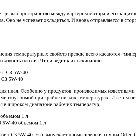
 грязью пространство между картером мотора и его защитой
ла. Оно не успевает охладиться. И вновь отправляется в сто
енения температурных свойств прежде всего касаются «мине
вязкость плохая. Что и ведет к их вскипанию.
t C3 5W-40
ция иная. Особенно у продуктов, производимых известными 
мерзнут зимой при крайне низких температурах. И летом не
я в широком диапазоне рабочих температур.
3 5W-40 объемом 1 л
xpert C3 5W-40. Его выпускает промышленная группа Orlen 