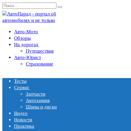
Перейти
Search
к
for:
содержанию
Авто-Мото
Обзоры
На дорогах
Путешествие
Авто-Юрист
Страхование
Тесты
Сервис
Запчасти
Автохимия
Шины и диски
Видео
Новости
Практика