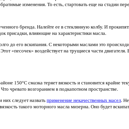
братимые изменения. То есть, стартовать еще на стадии пере
ученного бренда. Налейте ее в стеклянную колбу. И прокипят
док присадки, влияющие на характеристики масла.
адолго до его вскипания. С некоторыми маслами это происх
. Этот «песочек» воздействует на трущиеся части двигателя. 
районе 150°С смазка теряет вязкость и становится крайне те
. Что чревато возгоранием в подкапотном пространстве.
и них следует назвать
применение некачественных масел
. Н
я вязкость такого моторного масла мизерна. Оно будет вски