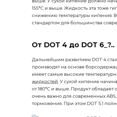
выше. У сухой кипение должно нач
155°C и выше. Жидкость эта тоже г
снижению температуры кипения. В
стандартом для большинства совр
От DOT 4 до DOT 6_?..
Дальнейшим развитием DOT 4 стала
производят на основе борсодержащ
имеет самые высокие температурн
жидкостей
. У сухой кипение начин
от 180°C и выше. Продукт обладает 
очень важно для современных ABS,
торможения. При этом DOT 5.1 полн