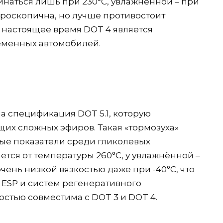
инаться лишь при 230°C, увлажнённой – при
игроскопична, но лучше противостоит
 настоящее время DOT 4 является
еменных автомобилей.
 спецификация DOT 5.1, которую
их сложных эфиров. Такая «тормозуха»
ые показатели среди гликолевых
ается от температуры 260°C, у увлажнённой –
очень низкой вязкостью даже при -40°C, что
 ESP и систем регенеративного
остью совместима с DOT 3 и DOT 4.