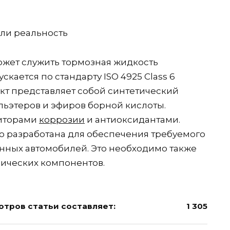
жет служить тормозная жидкость
ускается по стандарту ISO 4925 Class 6
укт представляет собой синтетический
льэтеров и эфиров борной кислоты.
биторами
коррозии
и антиоксидантами.
о разработана для обеспечения требуемого
нных автомобилей. Это необходимо также
лических компонентов.
тров статьи составляет:
1 305