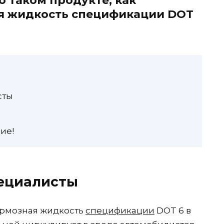
о таком продукте, как
я жидкость спецификации DOT
сты
ие!
пециалисты
ормозная жидкость
спецификации
DOT 6 в