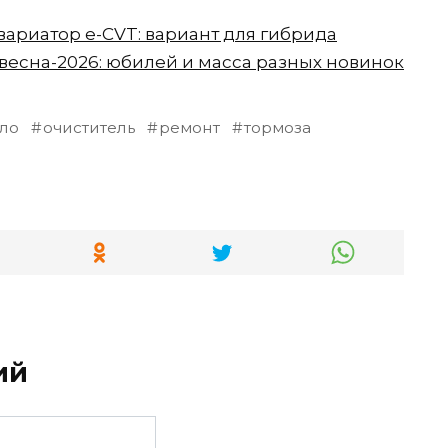
ариатор e-CVT: вариант для гибрида
весна-2026: юбилей и масса разных новинок
ло
очиститель
ремонт
тормоза
ий