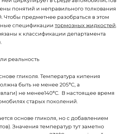
о ней циркулирует в среде автомобилистов
мены понятий и неправильного толкования
. Чтобы предметнее разобраться в этом
льные спецификации
тормозных жидкостей
.
вязаны к классификации департамента
.
основе гликоля. Температура кипения
должна быть не менее 205°C, а
влаги) не менее140°C. В настоящее время
томобилях старых поколений.
ается основе гликоля, но с добавлением
в). Значения температур тут заметно