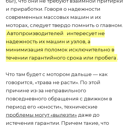
бы!), что они не требуют взаимной притирки
и приработки. Говоря о надежности
современных массовых машин и их
моторах, следует твердо помнить о главном.
Автопроизводителей
интересует не
надежность их машин и узлов, а
минимизация поломок исключительно в
течении гарантийного срока или пробега
.
Что там будет с мотором дальше — как
говорится, «трава не расти». По этой
причине из-за неправильного
повседневного обращения с движком в
период его «юности», технические
проблемы могут «вылезти»
даже до
истечения гарантии. Причем такие, что