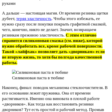
А дальше — настоящая магия. От времени резинка щетки
дубеет,
теряя эластичность
. Чтобы этого избежать, ее
нужно сразу после покупки покрыть графитной смазкой,
чего, конечно, никто не делает. Значит, возвращаем
резинкам прежнюю эластичность.
С этим отлично
справится силиконовая смазка (см. ниже), которой
нужно обработать все, кроме рабочей поверхности.
Такой «лайфхак» позволяет дать «дворникам» если
не вторую жизнь, то хотя бы полгода качественной
работы.
Силиконовая паста в тюбике
Наконец, финал: поводок механизма стеклоочистителя. В
его основании лежит пружинка. Она от времени
растягивается. Именно она виновата в плохой работе
«дворников». Как тогда как восстановить резинки
дворников? Тут есть простой и рабочий метод. Промыв