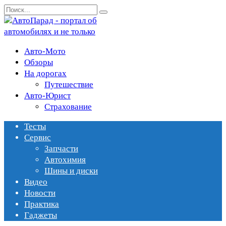
Перейти
Search
к
for:
содержанию
Авто-Мото
Обзоры
На дорогах
Путешествие
Авто-Юрист
Страхование
Тесты
Сервис
Запчасти
Автохимия
Шины и диски
Видео
Новости
Практика
Гаджеты