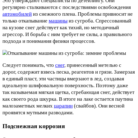
Это утверждают специалисты по детейлингу. Они
регулярно сталкиваются с последствиями освобождения
автомобилей
из снежного плена. Проблемы привносит не
только откапывание
машины
из сугроба. Спрессованный
на кузове снег действует как тихий, но методичный
агрессор. И борьба с ним требует не силы, а правильного
подхода и понимания физики процессов.
Следует понимать, что
снег
, принесенный метелью с
дорог, содержит взвесь песка, реагентов и грязи. Замерзая
в единый пласт, эти частицы вмерзают в лед, создавая
идеальную шлифовальную поверхность. Поэтому даже
так называемая мягкая щетка, сгребающая снег, действует
как своего рода шкурка. В итоге на лаке остается паутина
малозаметных мелких
царапин
(свайбов). Они весной
проявятся мутными разводами.
Подснежная коррозия