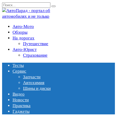
Перейти
Search
к
for:
содержанию
Авто-Мото
Обзоры
На дорогах
Путешествие
Авто-Юрист
Страхование
Тесты
Сервис
Запчасти
Автохимия
Шины и диски
Видео
Новости
Практика
Гаджеты