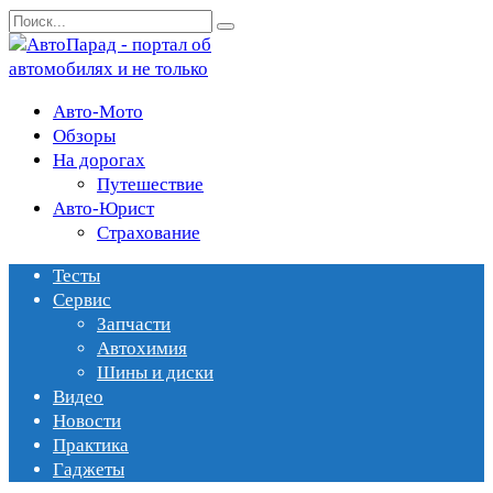
Перейти
Search
к
for:
содержанию
Авто-Мото
Обзоры
На дорогах
Путешествие
Авто-Юрист
Страхование
Тесты
Сервис
Запчасти
Автохимия
Шины и диски
Видео
Новости
Практика
Гаджеты