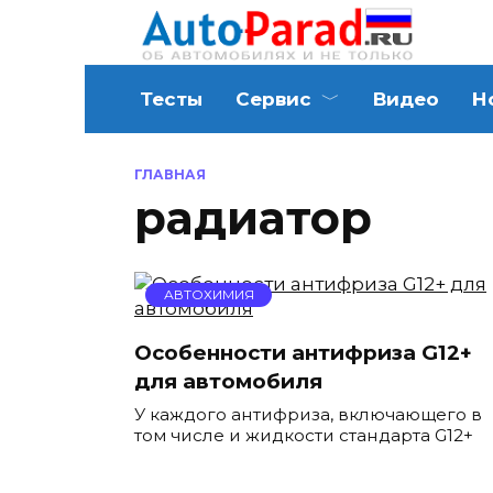
Перейти
к
содержанию
Тесты
Сервис
Видео
Н
ГЛАВНАЯ
радиатор
АВТОХИМИЯ
Особенности антифриза G12+
для автомобиля
У каждого антифриза, включающего в
том числе и жидкости стандарта G12+