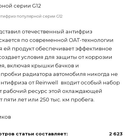
тифриз популярной серии G12
ставил отечественный антифриз
ускается по современной OAT-технологии
аря ей продукт обеспечивает эффективное
 создает условия для защиты от коррозии
я, включая крышки бачков и
 пробки радиатора автомобиля никогда не
 антифриза от Reinwell входит особый набор
т рабочий ресурс этой охлаждающей
т пяти лет или 250 тыс. км пробега.
иков
тров статьи составляет:
2 623