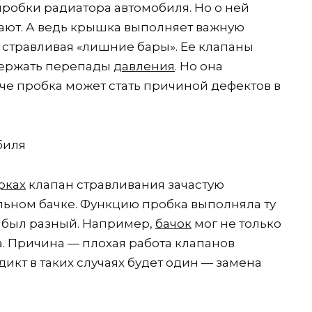
пробки радиатора автомобиля. Но о ней
ают. А ведь крышка выполняет важную
 стравливая «лишние бары». Ее клапаны
держать перепады
давления
. Но она
че пробка может стать причиной дефектов в
рках
клапан стравливания зачастую
ном бачке. Функцию пробка выполняла ту
оя был разный. Например,
бачок
мог не только
ка. Причина — плохая работа клапанов
икт в таких случаях будет один — замена