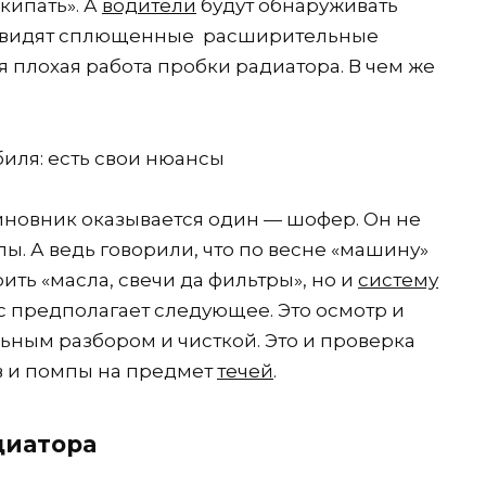
акипать». А
водители
будут обнаруживать
 увидят сплющенные расширительные
я плохая работа пробки радиатора. В чем же
новник оказывается один — шофер. Он не
ы. А ведь говорили, что по весне «машину»
ить «масла, свечи да фильтры», но и
систему
ис предполагает следующее. Это осмотр и
ьным разбором и чисткой. Это и проверка
ов и помпы на предмет
течей
.
диатора