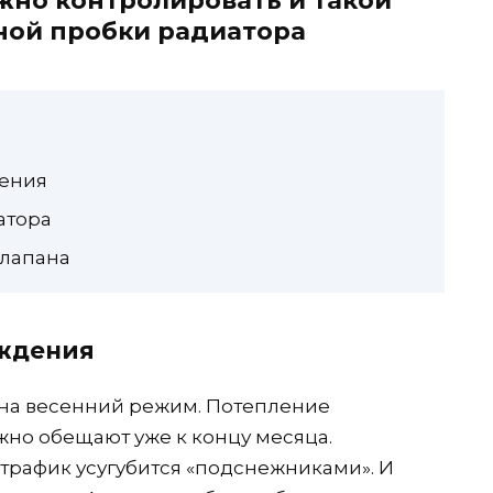
жно контролировать и такой
тной пробки радиатора
дения
атора
клапана
аждения
на весенний режим. Потепление
жно обещают уже к концу месяца.
трафик усугубится «подснежниками». И