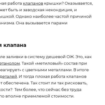
ная работа
клапанов
крышки? Оказывается,
жет быть и заводская некондиция, и
рышкой. Однако наиболее частой причиной
низма. Она вызывается парами
я клапана
е заливки в систему дешевой ОЖ. Это, как
етанолом
. Такой «метиловый» состав при
еагирует» с цветными металлами. В итоге
деталей
. И тогда плохая работа клапанов
обеспечена. Так стоит ли так рисковать,
сти? Тем более, что сейчас без труда
по вполне приемлемой стоимости.