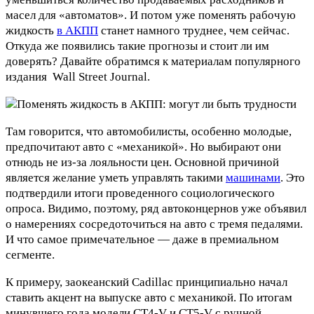
масел для «автоматов». И потом уже поменять рабочую
жидкость
в АКПП
станет намного труднее, чем сейчас.
Откуда же появились такие прогнозы и стоит ли им
доверять? Давайте обратимся к материалам популярного
издания Wall Street Journal.
Там говорится, что автомобилисты, особенно молодые,
предпочитают авто с «механикой». Но выбирают они
отнюдь не из-за лояльности цен. Основной причиной
является желание уметь управлять такими
машинами
. Это
подтвердили итоги проведенного социологического
опроса. Видимо, поэтому, ряд автоконцернов уже объявил
о намерениях сосредоточиться на авто с тремя педалями.
И что самое примечательное — даже в премиальном
сегменте.
К примеру, заокеанский Cadillac принципиально начал
ставить акцент на выпуске авто с механикой. По итогам
минувшего года модели CT4-V и CT5-V с ручной