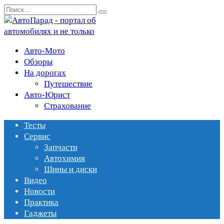
Перейти
Search
к
for:
содержанию
Авто-Мото
Обзоры
На дорогах
Путешествие
Авто-Юрист
Страхование
Тесты
Сервис
Запчасти
Автохимия
Шины и диски
Видео
Новости
Практика
Гаджеты