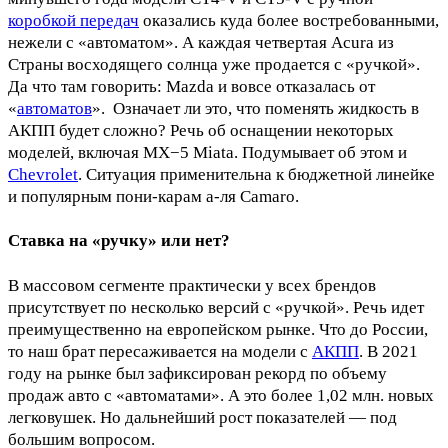
коробкой передач
оказались куда более востребованными,
нежели с «автоматом». А каждая четвертая Acura из
Страны восходящего солнца уже продается с «ручкой».
Да что там говорить: Mazda и вовсе отказалась от
«
автоматов
». Означает ли это, что поменять жидкость в
АКПП будет сложно? Речь об оснащении некоторых
моделей, включая MX−5 Miata. Подумывает об этом и
Chevrolet
. Ситуация применительна к бюджетной линейке
и популярным пони-карам а-ля Camaro.
Ставка на «ручку» или нет?
В массовом сегменте практически у всех брендов
присутствует по несколько версий с «ручкой». Речь идет
преимущественно на европейском рынке. Что до России,
то наш брат пересаживается на модели с
АКПП
. В 2021
году на рынке был зафиксирован рекорд по объему
продаж авто с «автоматами». А это более 1,02 млн. новых
легковушек. Но дальнейший рост показателей — под
большим вопросом.