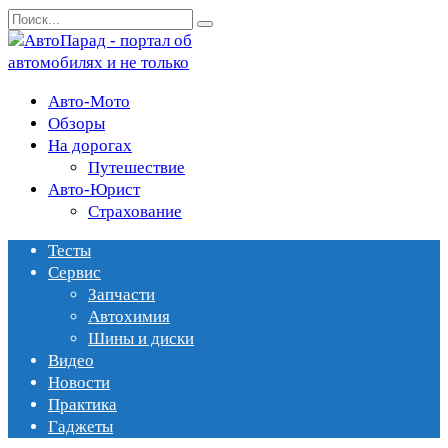
Перейти
Search
к
for:
содержанию
Авто-Мото
Обзоры
На дорогах
Путешествие
Авто-Юрист
Страхование
Тесты
Сервис
Запчасти
Автохимия
Шины и диски
Видео
Новости
Практика
Гаджеты